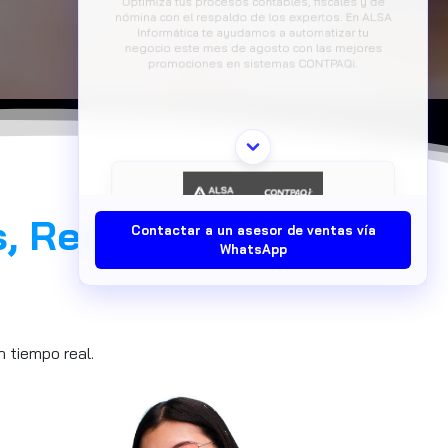
📅 Fecha:
Jueves 20 de agosto, 10:00 AM a 11:30
AM
👨‍🏫 Expositores:
Oscar Guerrero y Víctor
Valenzuela (Consultores Comerciales
CONTPAQi®)
🎟️ ¡Cupos limitados! Asegura tu acceso libre
registrándote aquí:
https://tinyurl.com/3bc337a7
, Recursos y
Contactar a un asesor de ventas vía
WhatsApp
 tiempo real.