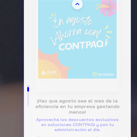
📌 Webinar GRATUITO: ¿Tu empresa
está realmente lista para la
Reforma Laboral?
Evita multas y errores costosos en
IMSS o ISR adaptando tu negocio a las
nuevas normativas vigentes en México.
Acompáñanos este 20 de agosto a las 10:00 a.m.
en un evento 100% en línea. Descubre junto a los
expertos de CONTPAQi® cómo automatizar tu
cumplimiento fiscal de forma práctica, rápida y
eficiente.