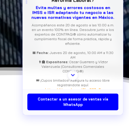
nuevas normativas vigentes en México.
Acompáñanos este 20 de agosto a las 10:00 a.m.
en un evento 100% en línea. Descubre junto a los
expertos de CONTPAQi® cómo automatizar tu
cumplimiento fiscal de forma práctica, rápida y
eficiente.
📅 Fecha:
Jueves 20 de agosto, 10:00 AM a 11:30
AM
👨‍🏫 Expositores:
Oscar Guerrero y Víctor
Valenzuela (Consultores Comerciales
CONTPAQi®)
🎟️ ¡Cupos limitados! Asegura tu acceso libre
registrándote aquí:
https://tinyurl.com/3bc337a7
Contactar a un asesor de ventas vía
WhatsApp