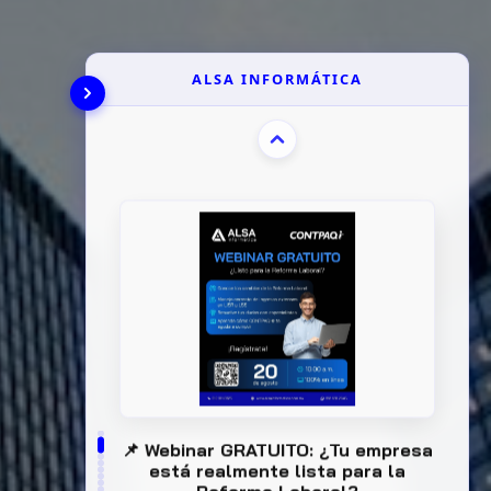
ALSA INFORMÁTICA
📌 Webinar GRATUITO: ¿Tu empresa
está realmente lista para la
Reforma Laboral?
Evita multas y errores costosos en
IMSS o ISR adaptando tu negocio a las