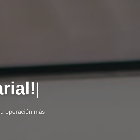
rial!
u operación más