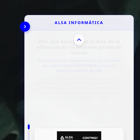
ALSA INFORMÁTICA
📌 Webinar GRATUITO: ¿Tu empresa
está realmente lista para la
Reforma Laboral?
Evita multas y errores costosos en
IMSS o ISR adaptando tu negocio a las