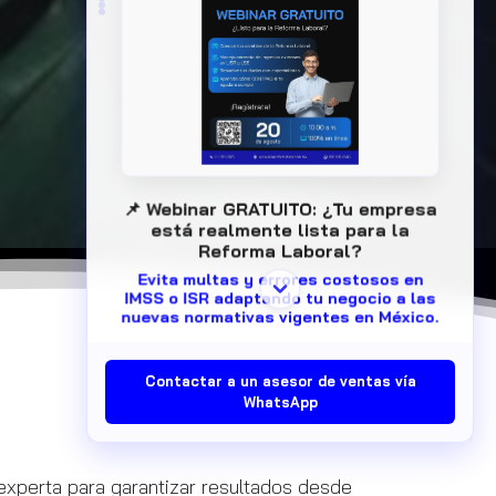
nuevas normativas vigentes en México.
Acompáñanos este 20 de agosto a las 10:00 a.m.
en un evento 100% en línea. Descubre junto a los
expertos de CONTPAQi® cómo automatizar tu
cumplimiento fiscal de forma práctica, rápida y
eficiente.
📅 Fecha:
Jueves 20 de agosto, 10:00 AM a 11:30
AM
👨‍🏫 Expositores:
Oscar Guerrero y Víctor
Valenzuela (Consultores Comerciales
CONTPAQi®)
🎟️ ¡Cupos limitados! Asegura tu acceso libre
registrándote aquí:
https://tinyurl.com/3bc337a7
Contactar a un asesor de ventas vía
WhatsApp
xperta para garantizar resultados desde