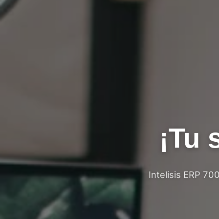
¡Tu 
Intelisis ERP 70