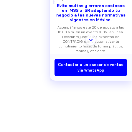
Evita multas y errores costosos
en IMSS o ISR adaptando tu
negocio a las nuevas normativas
vigentes en México.
Acompáñanos este 20 de agosto a las
10:00 a.m. en un evento 100% en línea.
Descubre junto a los expertos de
CONTPAQi® cómo automatizar tu
cumplimiento fiscal de forma práctica,
rápida y eficiente.
📅 Fecha:
Jueves 20 de agosto, 10:00 AM
Contactar a un asesor de ventas
a 11:30 AM
👨‍🏫 Expositores:
Oscar Guerrero y Víctor
vía WhatsApp
Valenzuela (Consultores Comerciales
CONTPAQi®)
🎟️ ¡Cupos limitados! Asegura tu acceso
libre registrándote aquí:
https://tinyurl.com/3bc337a7