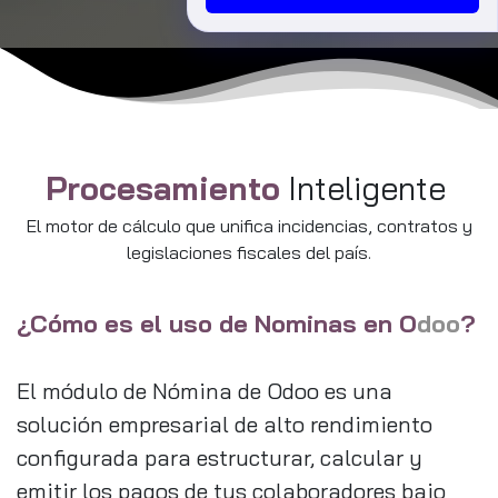
Valenzuela (Consultores Comerciales
CONTPAQi®)
🎟️ ¡Cupos limitados! Asegura tu acceso
libre registrándote aquí:
https://tinyurl.com/3bc337a7
Procesamiento
Inteligente
El motor de cálculo que unifica incidencias, contratos y
legislaciones fiscales del país.
¿Cómo es el uso de Nominas en O
doo
?
El módulo de Nómina de Odoo es una
solución empresarial de alto rendimiento
configurada para estructurar, calcular y
emitir los pagos de tus colaboradores bajo