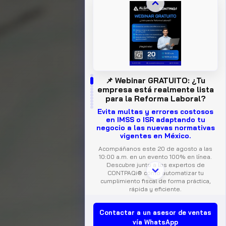
📌 Webinar GRATUITO: ¿Tu
empresa está realmente lista
para la Reforma Laboral?
Evita multas y errores costosos
en IMSS o ISR adaptando tu
negocio a las nuevas normativas
vigentes en México.
Acompáñanos este 20 de agosto a las
10:00 a.m. en un evento 100% en línea.
Descubre junto a los expertos de
CONTPAQi® cómo automatizar tu
cumplimiento fiscal de forma práctica,
rápida y eficiente.
📅 Fecha:
Jueves 20 de agosto, 10:00 AM
Contactar a un asesor de ventas
a 11:30 AM
👨‍🏫 Expositores:
Oscar Guerrero y Víctor
vía WhatsApp