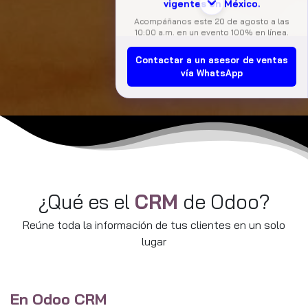
CONTPAQi® cómo automatizar tu
cumplimiento fiscal de forma práctica,
rápida y eficiente.
📅 Fecha:
Jueves 20 de agosto, 10:00 AM
Contactar a un asesor de ventas
a 11:30 AM
👨‍🏫 Expositores:
Oscar Guerrero y Víctor
vía WhatsApp
Valenzuela (Consultores Comerciales
CONTPAQi®)
🎟️ ¡Cupos limitados! Asegura tu acceso
libre registrándote aquí:
https://tinyurl.com/3bc337a7
¿Qué es el
CRM
de Odoo?
Reúne toda la información de tus clientes en un solo
lugar
En Odoo CRM