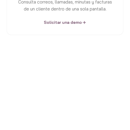
Consulta correos, llamadas, minutas y facturas
de un cliente dentro de una sola pantalla.
Solicitar una demo
Nuestro Método de éxito
Te acompañamos paso a paso desde el análisis inicial
hasta la puesta en marcha.