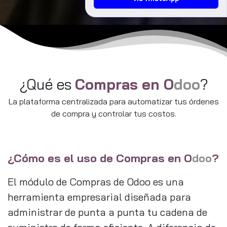
Valenzuela (Consultores Comerciales
CONTPAQi®)
🎟️ ¡Cupos limitados! Asegura tu acceso
libre registrándote aquí:
https://tinyurl.com/3bc337a7
¿Qué es
Compras en O
doo
?
La plataforma centralizada para automatizar tus órdenes
de compra y controlar tus costos.
¿Cómo es el uso de Compras en O
doo
?
El módulo de Compras de Odoo es una
herramienta empresarial diseñada para
administrar de punta a punta tu cadena de