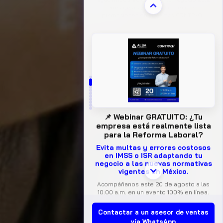
📌 Webinar GRATUITO: ¿Tu
empresa está realmente lista
para la Reforma Laboral?
Evita multas y errores costosos
en IMSS o ISR adaptando tu
negocio a las nuevas normativas
vigentes en México.
Acompáñanos este 20 de agosto a las
10:00 a.m. en un evento 100% en línea.
Descubre junto a los expertos de
CONTPAQi® cómo automatizar tu
cumplimiento fiscal de forma práctica,
rápida y eficiente.
📅 Fecha:
Jueves 20 de agosto, 10:00 AM
Contactar a un asesor de ventas
a 11:30 AM
👨‍🏫 Expositores:
Oscar Guerrero y Víctor
vía WhatsApp