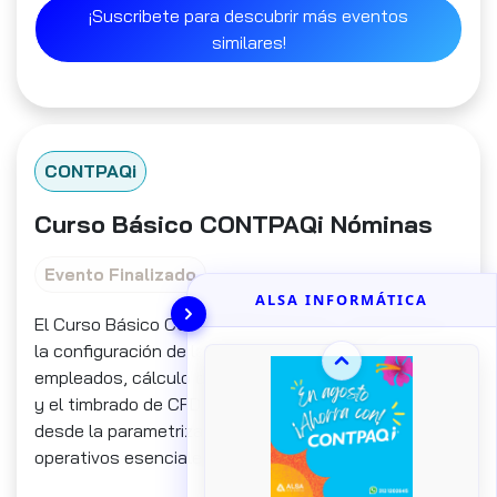
¡Suscribete para descubrir más eventos
similares!
CONTPAQi
Curso Básico CONTPAQi Nóminas
Evento Finalizado
ALSA INFORMÁTICA
El Curso Básico CONTPAQi® Nóminas, capacitate en
la configuración de la empresa, gestión de
empleados, cálculo de percepciones y deducciones,
y el timbrado de CFDI. Esta sesión técnica abarca
desde la parametrización inicial hasta los procesos
operativos esenciales para el manejo del software.