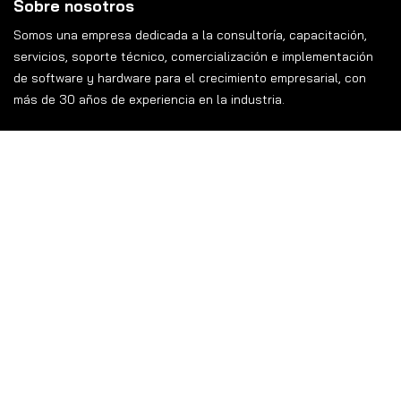
Sobre nosotros
Somos una empresa dedicada a la consultoría, capacitación,
servicios, soporte técnico, comercialización e implementación
de software y hardware para el crecimiento empresarial, con
más de 30 años de experiencia en la industria.
Contáctanos
Av. Manuel J. Clouthier #182-B, El Ángel, 28979 Villa de
Álvarez
contacto@alsainformatica.com.mx
312 311 23 25
Conmutador
312 120 26 45
WhatsApp Ventas CONTPAQi
312 550 13 50
WhatsApp Soporte CONTPAQi
312 550 13 53
WhatsApp Infraestructura IT