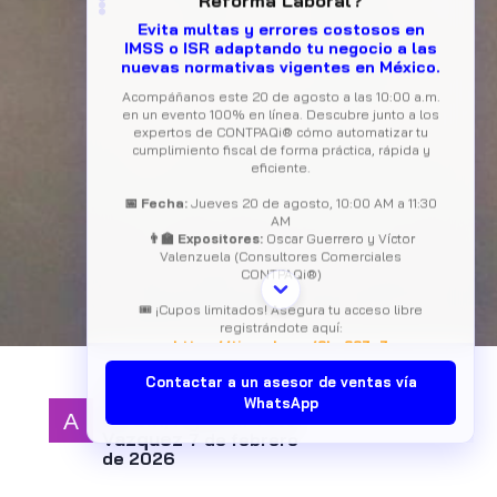
nuevas normativas vigentes en México.
Acompáñanos este 20 de agosto a las 10:00 a.m.
en un evento 100% en línea. Descubre junto a los
expertos de CONTPAQi® cómo automatizar tu
cumplimiento fiscal de forma práctica, rápida y
eficiente.
📅 Fecha:
Jueves 20 de agosto, 10:00 AM a 11:30
AM
👨‍🏫 Expositores:
Oscar Guerrero y Víctor
Valenzuela (Consultores Comerciales
CONTPAQi®)
🎟️ ¡Cupos limitados! Asegura tu acceso libre
registrándote aquí:
https://tinyurl.com/3bc337a7
Consultoría en
Contactar a un asesor de ventas vía
Informática Alsa S.A.
WhatsApp
de C.V., Agustin Tovar
Vazquez
7 de febrero
de 2026