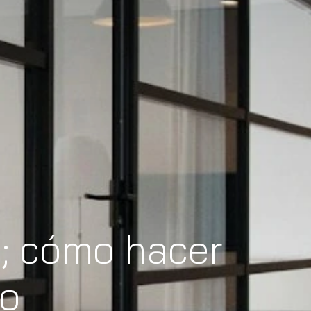
; cómo hacer
io