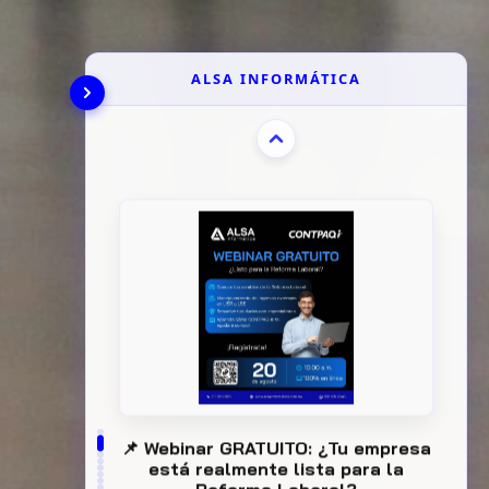
ALSA INFORMÁTICA
📌 Webinar GRATUITO: ¿Tu empresa
está realmente lista para la
Reforma Laboral?
Evita multas y errores costosos en
IMSS o ISR adaptando tu negocio a las